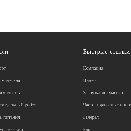
сли
Быстрые ссылки
орт
Компания
смическая
Видео
имическая
Загрузка документа
ектуальный робот
Часто задаваемые вопр
а питания
Галерея
ургический
Блог