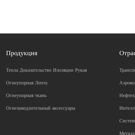
Продукция
Отра
Тепла Доказательство Изоляции Рукав
Трансп
Огнеупорная Лента
Аэроко
Огнеупорная ткань
Нефтех
Огнезамедлительный аксессуары
Интелл
Систем
Металл