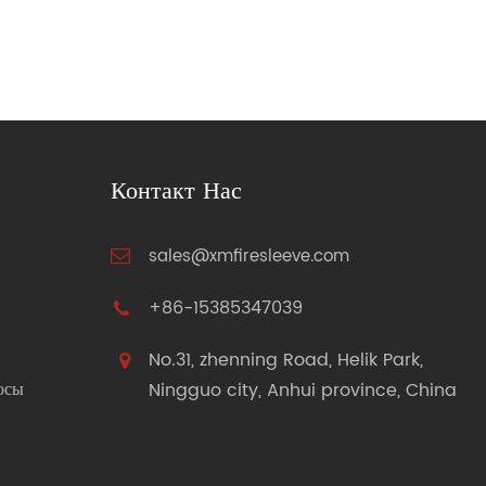
Контакт Нас
sales@xmfiresleeve.com
+86-15385347039
No.31, zhenning Road, Helik Park,
осы
Ningguo city, Anhui province, China