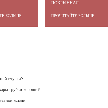
ПОКРЫННАЯ
АЛЮМИНИЕМ ТКАНЬ
СТЕКЛОТКАНИ
ТЕ БОЛЬШЕ
ПРОЧИТАЙТЕ БОЛЬШЕ
рной втулки?
 жары трубки хороши?
дневной жизни