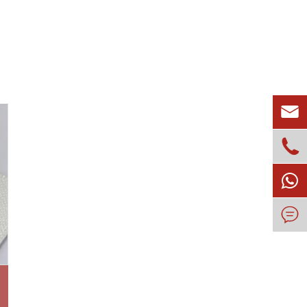


