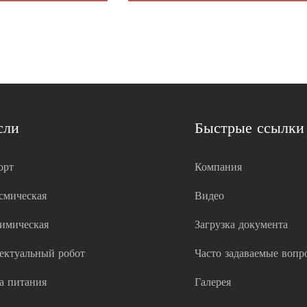
сли
Быстрые ссылки
орт
Компания
смическая
Видео
имическая
Загрузка документа
ектуальный робот
Часто задаваемые вопр
а питания
Галерея