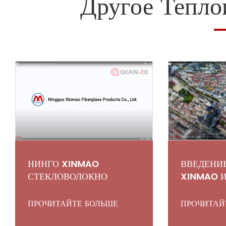
Другое Тепло
НИНГО XINMAO
ВВЕДЕНИ
СТЕКЛОВОЛОКНО
XINMAO 
ПРОДУКТЫ CO., LTD
ПРОИЗВО
ВИДЕО КОМПАНИИ
ТЕПЛОИЗ
ПРОЧИТАЙТЕ БОЛЬШЕ
ПРОЧИТАЙ