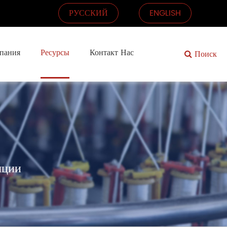
РУССКИЙ
ENGLISH
пания
Ресурсы
Контакт Нас
Поиск
яции