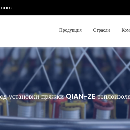
e.com
Продукция
Отрасли
Ком
од установки пряжки QIAN-ZE теплоизол