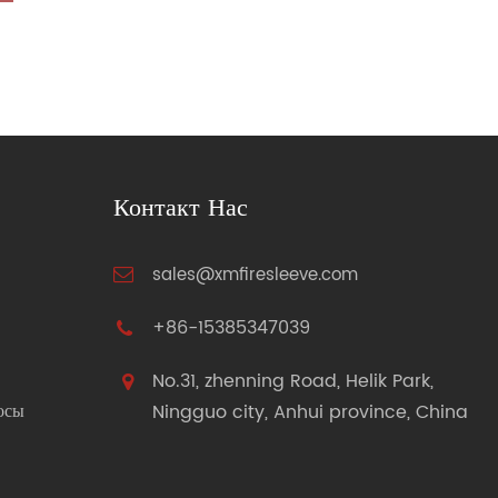
Контакт Нас
sales@xmfiresleeve.com
+86-15385347039
No.31, zhenning Road, Helik Park,
осы
Ningguo city, Anhui province, China