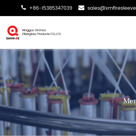
+86-15385347039
sales@xmfiresleev
Мет