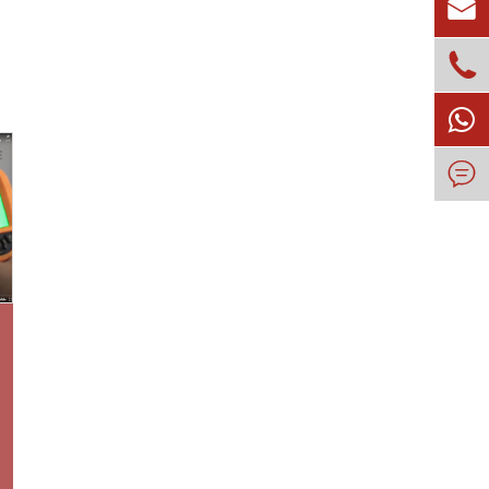


