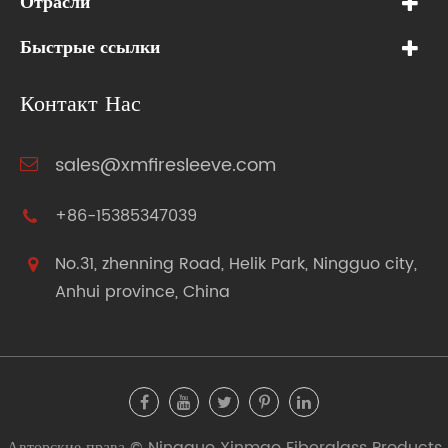
Отрасли
Быстрые ссылки
Контакт Нас
sales@xmfiresleeve.com
+86-15385347039
No.31, zhenning Road, Helik Park, Ningguo city,
Anhui province, China
Авторские права ©
Ningguo Xinmao Fiberglass Products