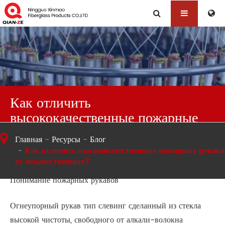
Как отличить
высококачественные пожарные
рукава от некачественных?
Главная
Ресурсы
Блог
Как отличить высококачественные пожарные рукава
от некачественных?
Понимание пожарных рукавов
Огнеупорный рукав тип слевинг сделанный из стекла
высокой чистоты, свободного от алкали-волокна