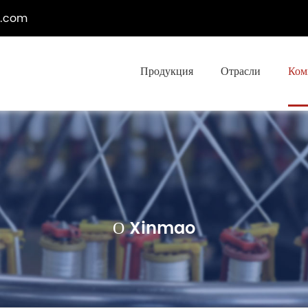
e.com
Продукция
Отрасли
Ком
О Xinmao