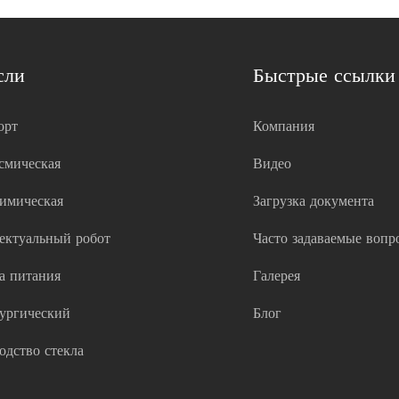
сли
Быстрые ссылки
орт
Компания
смическая
Видео
имическая
Загрузка документа
ектуальный робот
Часто задаваемые вопр
а питания
Галерея
ургический
Блог
одство стекла