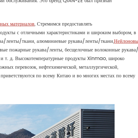
ми обслуживания. Это бренд QIAN-ZE был признан
ных материалов
, Стремимся предоставлять
родукты с отличными характеристиками и широким выбором, в
ава/ленты/ткани, алюминиевые рукава/ленты/ткани,
Нейлонов
товые пожарные рукава/ленты, бесщелочные волоконные рукава
 и т. д. Высокотемпературные продукты Xinmao, широко
ожных перевозок, нефтехимической, металлургической,
 приветствуются по всему Китаю и во многих местах по всему