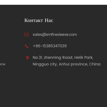
Контакт Нас
sales@xmfiresleeve.com
+86-15385347039
No.31, zhenning Road, Helik Park,
осы
Ningguo city, Anhui province, China