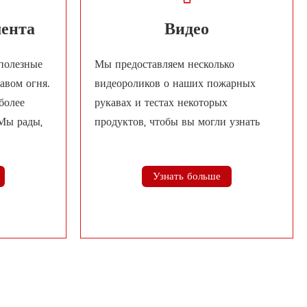
мента
Видео
полезные
Мы предоставляем несколько
авом огня.
видеороликов о наших пожарных
более
рукавах и тестах некоторых
Мы рады,
продуктов, чтобы вы могли узнать
больше о наших продуктах.
Узнать больше