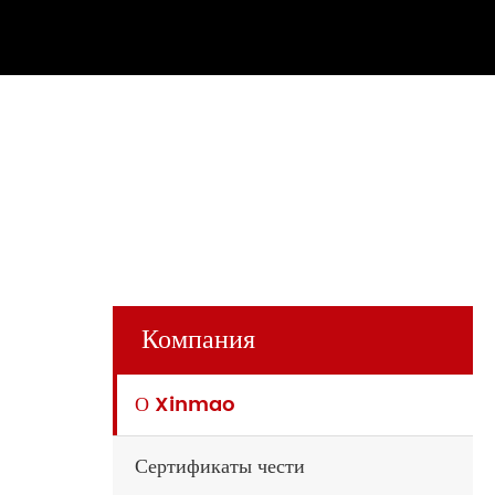
Компания
О Xinmao
Сертификаты чести