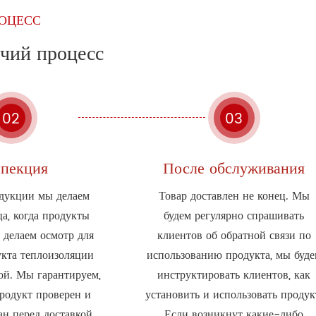
ОЦЕСС
чий процесс
02
03
пекция
После обслуживания
одукции мы делаем
Товар доставлен не конец. Мы
ца, когда продукты
будем регулярно спрашивать
 делаем осмотр для
клиентов об обратной связи по
укта теплоизоляции
использованию продукта, мы буд
ой. Мы гарантируем,
инструктировать клиентов, как
родукт проверен и
установить и использовать продук
н перед доставкой.
Если возникнут какие-либо