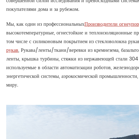
совершенной силой исследования и превосходными система
покупателями дома и за рубежом.
Мы, как один из профессиональных
Производители огнеупор
высокотемпературные, огнестойкие и теплоизоляционные п
том числе с силиконовым покрытием из стекловолокна рук
рукав
, Рукава/ленты/ткани/веревки из кремнезема, базаль
ленты, крышка турбины, стяжки из нержавеющей стали 304
используемые в области автоматизации роботов, железнодор
энергетической системы, аэрокосмической промышленности,
миру.