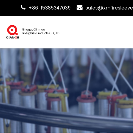
+86-15385347039
sales@xmfiresleev