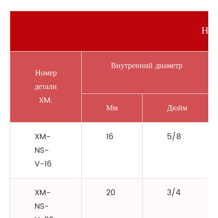
Ней
Внутренний диаметр
Номер
детали
XM.
Мм
Дюйм
XM-
16
5/8
NS-
V-16
XM-
20
3/4
NS-