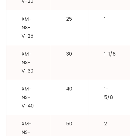
V-20
XM-
25
1
NS-
V-25
XM-
30
1-1/8
NS-
V-30
XM-
40
1-
NS-
5/8
V-40
XM-
50
2
NS-