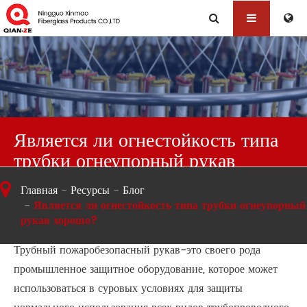
Является ли огнестойкость типа
трубки огнеупорный рукав
хорошо?
Главная
Ресурсы
Блог
Является ли огнестойкость типа трубки огнеупорный
рукав хорошо?
Трубный пожаробезопасный рукав-это своего рода
промышленное защитное оборудование, которое может
использоваться в суровых условиях для защиты