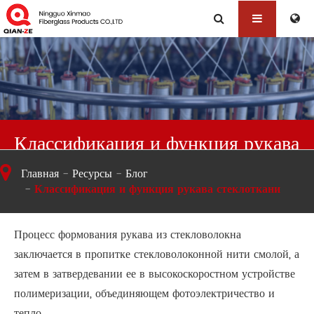
Классификация и функция рукава
стеклоткани
Главная
Ресурсы
Блог
Классификация и функция рукава стеклоткани
Процесс формования рукава из стекловолокна
заключается в пропитке стекловолоконной нити смолой, а
затем в затвердевании ее в высокоскоростном устройстве
полимеризации, объединяющем фотоэлектричество и
тепло.